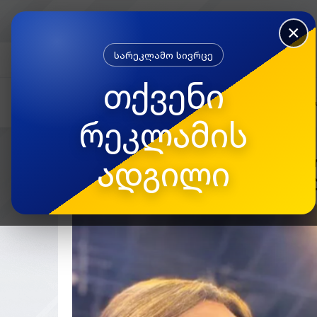
×
სარეკლამო სივრცე
FACEBOOK
თქვენი
რეკლამის
ადგილი
“შენ ხარ *ლექალა” – რა
ტრაპაიძე ქეთი დევდარი