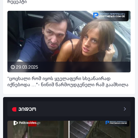
რეცეპტი
29.03.2025
“ცოცხალი რომ იყოს ყველაფერი სხვანაირად
იქნებოდა …”- ნინიმ წარმოუდგენელი რამ გაამხილა
ვიდეო