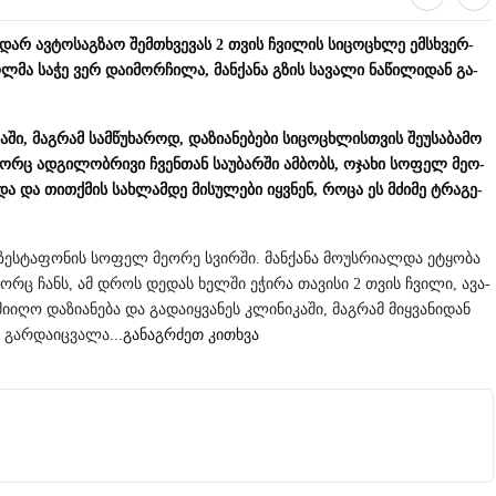
­ხდარ ავ­ტო­საგ­ზაო შემ­თხვე­ვას 2 თვის ჩვი­ლის სი­ცო­ცხლე ემსხვერ­
­მა საჭე ვერ და­ი­მორ­ჩი­ლა, მან­ქა­ნა გზის სა­ვა­ლი ნა­წი­ლი­დან გა­
ში, მაგ­რამ სამ­წუ­ხა­როდ, და­ზი­ა­ნე­ბე­ბი სი­ცო­ცხლის­თვის შე­უ­სა­ბა­მო
ორც ად­გი­ლობ­რი­ვი ჩვენ­თან სა­უ­ბარ­ში ამ­ბობს, ოჯა­ხი სო­ფელ მე­ო­
ო­და და თით­ქმის სახ­ლამ­დე მი­სუ­ლე­ბი იყ­ვნენ, როცა ეს მძი­მე ტრა­გე­
, ზეს­ტა­ფო­ნის სო­ფელ მე­ო­რე სვირ­ში. მან­ქა­ნა მო­უს­რი­ალ­და ეტყო­ბა
გორც ჩანს, ამ დროს დე­დას ხელ­ში ეჭი­რა თა­ვი­სი 2 თვის ჩვი­ლი, ავა­
­ი­ღო და­ზი­ა­ნე­ბა და გა­და­იყ­ვა­ნეს კლი­ნი­კა­ში, მაგ­რამ მიყ­ვა­ნი­დან
 გარ­და­იც­ვა­ლა...
გა­ნაგ­რძეთ კი­თხვა